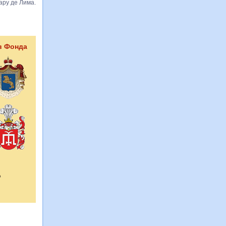
ару де Лима.
в Фонда