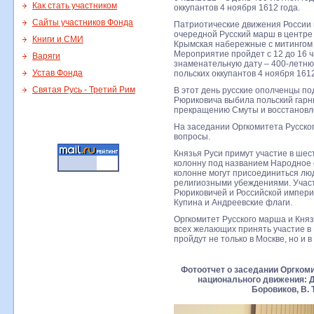
Как стать участником
оккупантов 4 ноября 1612 года.
Сайты участников Фонда
Патриотические движения России и
очередной Русский марш в центре
Книги и СМИ
Крымская набережные с митингом 
Мероприятие пройдет с 12 до 16 ч
Варяги
знаменательную дату – 400-летн
Устав Фонда
польских оккупантов 4 ноября 1612
Святая Русь - Третий Рим
В этот день русские ополченцы п
Рюриковича выбила польский гарн
прекращению Смуты и восстановле
На заседании Оргкомитета Русск
вопросы.
Князья Руси примут участие в ше
колонну под названием Народное 
колонне могут присоединиться лю
религиозными убеждениями. Участ
Рюриковичей и Российской импери
Купина и Андреевские флаги.
Оргкомитет Русского марша и Княз
всех желающих принять участие в
пройдут не только в Москве, но и в
Фотоотчет о заседании Оргком
национального движения: Д.
Боровиков, В. 