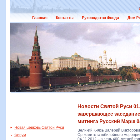
Главная
Контакты
Руководство Фонда
Дом Р
Новости Святой Руси 01.
завершающее заседание
митинга Русский Марш 04
Новая церковь Святой Руси
Великий Князь Валерий Викторови
Оргкомитета юбилейного меропри
Форум
04.11.2012 – в день 400-летней г