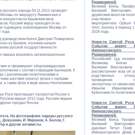
Рюриковичей.
Великий Князь Профес
 русского народа 04.11.2012 проводят
Валерий Викторович
 Москвы по маршруту Якиманская и
дружеским визитом посе
и концертом на Крымском валу.
участвовал в со
асов. Русский марш приходится на
мероприятиях Optium E
юю годовщину освобождения Москвы от
Vinci Journey в период с
 года.
2026 года.
од руководством Князя Дмитрия Пожарского
Новости Святой Руси 
изон из Кремля, положив начало
События вокруг Ро
нию русской государственности.
Императорско
ого марша решались организационные
Рюриковичей.
Российский суд незако
Великому Князю П
ствии и сформируют общегражданскую
Валерию Викторовичу 
ополчение с соответствующим баннером. К
рассмотрении иска об у
ди с различными политическими и
родственных отн
ники шествия понесут флаги с гербами
проведении гене
и, а также флаг в виде иконы Неопалимая
экспертизы со своим пр
Иваном Ивановиче
Кубенским по политичес
ья Руси приглашает патриотов России и
 Русском марше 2012 года. Русские марши
 других городах России.
Новости Святой Руси 
События вокруг Ро
Императорско
Рюриковичей.
итета. На фотографиях лидеры русского
Великий Князь Профес
 Демушкин, И. Миронов, А. Белов, Г.
Валерий Викторови
Тор и другие активисты.
даровал Титул Граф Р
Императорского Дома 