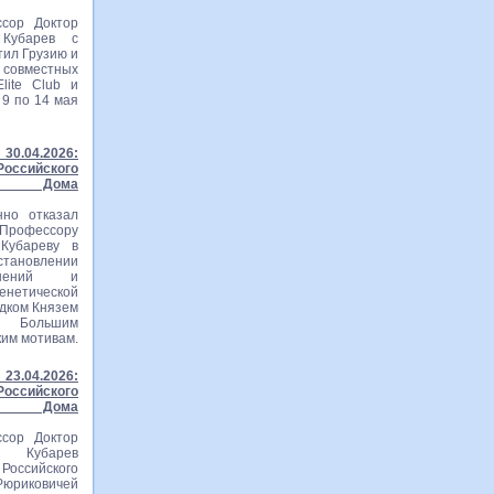
сор Доктор
 Кубарев с
тил Грузию и
вместных
lite Club и
 9 по 14 мая
30.04.2026:
ссийского
го Дома
нно отказал
рофессору
Кубареву в
становлении
ошений и
тической
едком Князем
м Большим
ким мотивам.
23.04.2026:
ссийского
го Дома
сор Доктор
ч Кубарев
оссийского
Рюриковичей