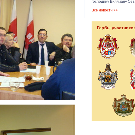
господину Виллиану Сез
Все новости >>
Гербы участнико