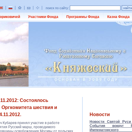
поиск по сайту:
юриковичей
Участники Фонда
Программы Фонда
Казна Фонда
11.2012: Состоялось
 Оргкомитета шествия и
.11.2012.
Новости
Новости Святой Руси 
ч Кубарев принял участие в работе
События вокруг Ро
ятия Русский марш, проводимого
Императорско
одовщины освобождения Москвы от польских