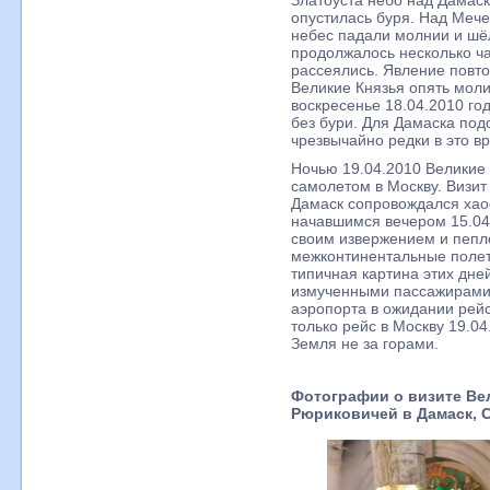
Златоуста небо над Дамаск
опустилась буря. Над Меч
небес падали молнии и шёл
продолжалось несколько ча
рассеялись. Явление повтор
Великие Князья опять моли
воскресенье 18.04.2010 го
без бури. Для Дамаска по
чрезвычайно редки в это вр
Ночью 19.04.2010 Великие
самолетом в Москву. Визит
Дамаск сопровождался хао
начавшимся вечером 15.04.
своим извержением и пепл
межконтинентальные полет
типичная картина этих дне
измученными пассажирами,
аэропорта в ожидании рейс
только рейс в Москву 19.0
Земля не за горами.
Фотографии о визите Ве
Рюриковичей в Дамаск, С