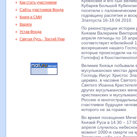
Кубенский и его сын Велик
Как стать участником
Кубарев Большой Кубенски
Сайты участников Фонда
посетили с паломническим
годовщину распятия и вос
Книги и СМИ
Златоуста 16-18.04.2010.
Варяги
По реконструкции истории
Устав Фонда
Князем Валерием Викторов
апреля пятницы по 18 апре
Святая Русь - Третий Рим
соответствует юбилейной 1
воскрешения нашего Госпо
которые происходили на го
Голгофа) в Константинопо
Великие Князья побывали в
мусульманских местах древ
Господь Иисус Христос Зла
церквях, в часовне Святог
Святого Иоанна Крестителя
других мусульманских мече
христианских и мусульманс
Россию и многострадальный
счастливое будущее челове
которого не за горами.
Во время посещения Мече
Князей Руси в 14:30 – 17:0
апреля случилось небесное
момент 1000-я смерти на к