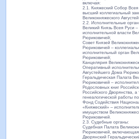
включая:
2.1. Княжеский Собор Всея
высший коллегиальный зак
Великокняжеского Августе
2.2. Исполнительные орган
Великий Князь Всея Руси 
исполнительной власти Ве
Рюриковичей;
Совет Князей Великокняже
Рюриковичей – коллегиал
исполнительный орган Вел
Рюриковичей;
Канцелярия Великокняжеск
Оперативный исполнительн
Августейшего Дома Рюрико
Геральдическая Палата Ве
Рюриковичей – исполнител
Родословных книг Российск
Российского Дворянства, а 
генеалогической работы по
Фонд Содействия Национа
«Княжеский» – исполнител
имуществом Великокняжеск
Рюриковичей.
2.3. Судебные органы:
Судебная Палата Великокн
Рюриковичей, включающая 
Дворянский Геральдически