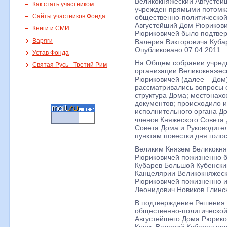
Великокняжеский Августей
Как стать участником
учрежден прямыми потомк
Сайты участников Фонда
общественно-политической
Августейший Дом Рюриков
Книги и СМИ
Рюриковичей было подтвер
Варяги
Валерия Викторовича Куба
Опубликовано 07.04.2011.
Устав Фонда
На Общем собрании учред
Святая Русь - Третий Рим
организации Великокняжес
Рюриковичей (далее – Дом)
рассматривались вопросы 
структура Дома; местонах
документов; происходило 
исполнительного органа До
членов Княжеского Совета
Совета Дома и Руководите
пунктам повестки дня голо
Великим Князем Великокня
Рюриковичей пожизненно б
Кубарев Большой Кубенски
Канцелярии Великокняжеск
Рюриковичей пожизненно 
Леонидович Новиков Глинс
В подтверждение Решения
общественно-политической
Августейшего Дома Рюрико