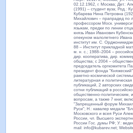
02.12.1962, г. Москва; Дет.: 
(1991) – студент вуза; Род.: 
Кубарева Нина Петровна (192
Михайлович – прапрадед по ли
профессором Моск. универси
языкам, предки по линии отца 
князь Иван Иванович Кубенск
опекуном малолетнего Ивана 
институт им. С. Орджоникидзе
88 – Институт прикладной ма
м. н. с.; 1988–2004 – россий
дир. кооператива, дир. коммер
общества; с 2004 – обществе
председатель оргкомитета Па
президент фонда "Княжеский";
ракетно-космической системы
литературная и политическая 
публикаций, 2 авторских свид
сотни публикаций в российско
общественно-политическим, 
вопросам, а также 7 книг, вкл
"Запрещенный форум Михаила 
Руси"; Н.: кавалер медали "
Московского и всея Руси Алекс
России, чл. Высшего экспертн
России Гос. думы РФ; У.: веден
mail: info@kubarev.net; Websi