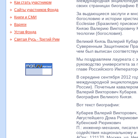
Международная энциклопедия
Как стать участником
своих страницах биографию В
Сайты участников Фонда
За выдающиеся заслуги и мно
Книги и СМИ
богословию и истории христиа
Ecclesiae (Бразилия) присвои
Варяги
Князю Валерию Викторовичу К
Устав Фонда
теологии (богословия).
Святая Русь - Третий Рим
Великий Князь Валерий Кубар
Суверенным Защитником Право
чем был выписан соответству
Мы поздравляем лауреата с э
руководство университета за
главе Российского Император
В середине сентября 2012 го
международной энциклопедии 
России). Почетным кавалером
Валерий Викторович Кубарев
биография Великого Князя.
Вот текст биографии:
Кубарев Валерий Викторович,
Августейшего Дома Рюрикови
Кубенский Рюрикович
П.: инженер-механик, писатель
содействия национальному и 
АОрг.: 121170, Москва, ул. Нев